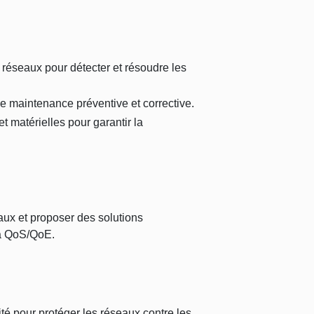
 réseaux pour détecter et résoudre les
de maintenance préventive et corrective.
et matérielles pour garantir la
ux et proposer des solutions
la QoS/QoE.
té pour protéger les réseaux contre les