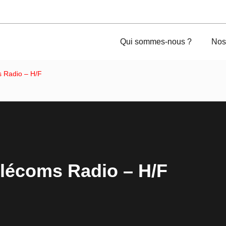
Qui sommes-nous ?
Nos
s Radio – H/F
élécoms Radio – H/F